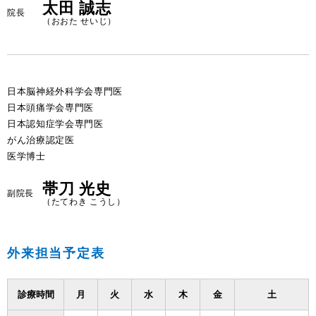
太田 誠志
院長
（おおた せいじ）
日本脳神経外科学会専門医
日本頭痛学会専門医
日本認知症学会専門医
がん治療認定医
医学博士
帯刀 光史
副院長
（たてわき こうし）
外来担当予定表
診療時間
月
火
水
木
金
土